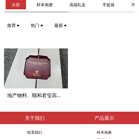
全部
样本画册
高端礼盒
手提袋
不
推荐
热门
最新
地产物料、颐和君玺高端折页印刷
关于我们
产品展示
联系我们
样本画册