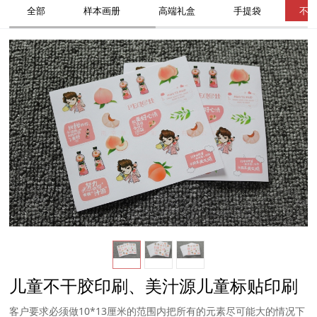
全部
样本画册
高端礼盒
手提袋
不
儿童不干胶印刷、美汁源儿童标贴印刷
客户要求必须做10*13厘米的范围内把所有的元素尽可能大的情况下