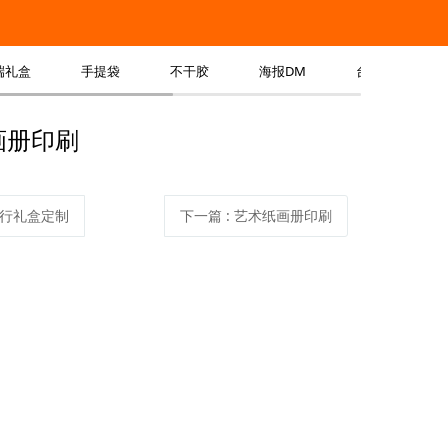
端礼盒
手提袋
不干胶
海报DM
台历挂历
画册印刷
行礼盒定制
下一篇
:
艺术纸画册印刷